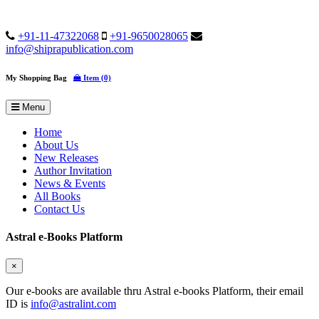
+91-11-47322068
+91-9650028065
info@shiprapublication.com
My Shopping Bag
Item (0)
Menu
Home
About Us
New Releases
Author Invitation
News & Events
All Books
Contact Us
Astral e-Books Platform
×
Our e-books are available thru Astral e-books Platform, their email
ID is
info@astralint.com