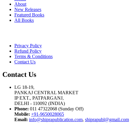
About
New Releases
Featured Books
All Books
Privacy Policy
Refund Policy
Terms & Conditions
Contact Us
Contact Us
LG 18-19,
PANKAJ CENTRAL MARKET
IP EXT., PATPARGANJ,
DELHI - 110092 (INDIA)
Phone:
011 47322068 (Sunday Off)
Mobile:
+91-9650028065
Email:
info@shiprapublication.com
,
shiprapubl@gmail.com