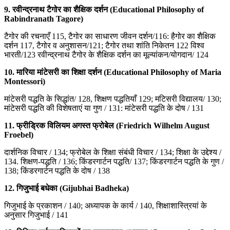
9.
रवीन्द्रनाथ टैगोर का शैक्षिक दर्शन
(Educational Philosophy of
Rabindranath Tagore)
टैगोर की रचनाएँ 115, टैगोर का साधारण जीवन दर्शन/116: हैगोर का शैक्षिक
दर्शन 117, टैगोर व अनुशासन/121; टैगोर तथा शांति निकेतन 122 विश्व
भारती/123 रवीन्द्रनाथ टैगोर के शैक्षिक दर्शन का मूल्यांकन/योगदान/ 124
10.
मारिया मांटेसरी का शिक्षा दर्शन
(Educational Philosophy of Maria
Montessori)
मांटेसरी पद्धति के सिद्धांत/ 128, शिक्षण पद्धतियाँ 129; मटिसरी विद्यालय/ 130;
मांटेसरी पद्धति की विशेषताएं या गुण / 131: मांटेसरी पद्धति के दोष / 131
11.
फ्रीड्रिक विलियम अगस्त फ्रोबेल (Friedrich Wilhelm August
Froebel)
दार्शनिक विचार / 134; फ्रोबेल के शिक्षा संबंधी विचार / 134; शिक्षा के उद्देश्य /
134. शिक्षण-पद्धति / 136; किंडरगार्टन पद्धति/ 137; किंडरगार्टन पद्धति के गुण /
138; किंडरगार्टन पद्धति के दोष / 138
12.
गिजुभाई बधेका (Gijubhai Badheka)
गिजुभाई के प्रकाशन / 140; अध्यापक के कार्य / 140, शिक्षाशास्त्रियां के
अनुसार गिजुभाई / 141