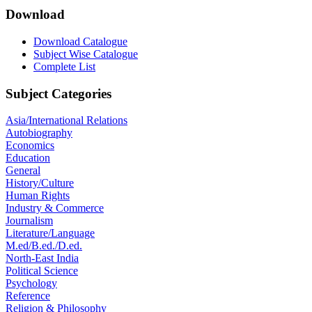
Download
Download Catalogue
Subject Wise Catalogue
Complete List
Subject Categories
Asia/International Relations
Autobiography
Economics
Education
General
History/Culture
Human Rights
Industry & Commerce
Journalism
Literature/Language
M.ed/B.ed./D.ed.
North-East India
Political Science
Psychology
Reference
Religion & Philosophy