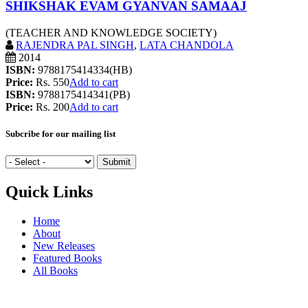
SHIKSHAK EVAM GYANVAN SAMAAJ
(TEACHER AND KNOWLEDGE SOCIETY)
RAJENDRA PAL SINGH
,
LATA CHANDOLA
2014
ISBN:
9788175414334(HB)
Price:
Rs. 550
Add to cart
ISBN:
9788175414341(PB)
Price:
Rs. 200
Add to cart
Subcribe for our mailing list
Quick Links
Home
About
New Releases
Featured Books
All Books