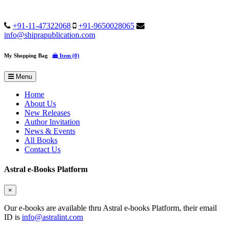
+91-11-47322068
+91-9650028065
info@shiprapublication.com
My Shopping Bag
Item (0)
Menu
Home
About Us
New Releases
Author Invitation
News & Events
All Books
Contact Us
Astral e-Books Platform
×
Our e-books are available thru Astral e-books Platform, their email
ID is
info@astralint.com