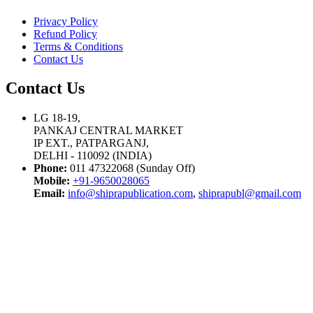
Privacy Policy
Refund Policy
Terms & Conditions
Contact Us
Contact Us
LG 18-19,
PANKAJ CENTRAL MARKET
IP EXT., PATPARGANJ,
DELHI - 110092 (INDIA)
Phone:
011 47322068 (Sunday Off)
Mobile:
+91-9650028065
Email:
info@shiprapublication.com
,
shiprapubl@gmail.com